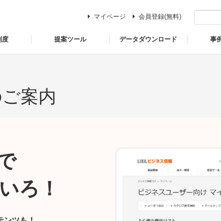
マイページ
会員登録(無料)
制度
提案ツール
データダウンロード
事
のご案内
で
いろ！
テンツも！