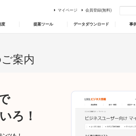
マイページ
会員登録(無料)
制度
提案ツール
データダウンロード
事
のご案内
で
いろ！
テンツも！