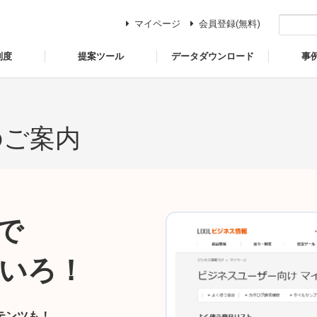
マイページ
会員登録(無料)
制度
提案ツール
データダウンロード
事
のご案内
で
いろ！
テンツも！