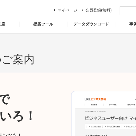
マイページ
会員登録(無料)
制度
提案ツール
データダウンロード
事
のご案内
で
いろ！
テンツも！