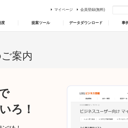
マイページ
会員登録(無料)
制度
提案ツール
データダウンロード
事
のご案内
で
いろ！
テンツも！