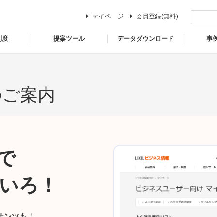
マイページ
会員登録(無料)
制度
提案ツール
データダウンロード
事
のご案内
で
いろ！
テンツも！