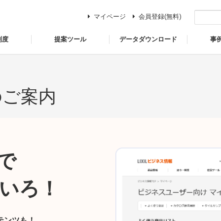
マイページ
会員登録(無料)
制度
提案ツール
データダウンロード
事
のご案内
で
いろ！
テンツも！