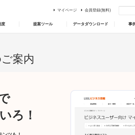
マイページ
会員登録(無料)
制度
提案ツール
データダウンロード
事
のご案内
で
いろ！
テンツも！