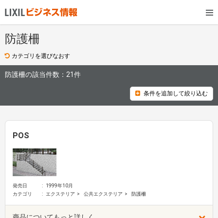
防護柵
カテゴリを選びなおす
防護柵の該当件数：
21件
条件を追加して絞り込む
POS
発売日
1999年10月
カテゴリ
エクステリア
公共エクステリア
防護柵
商品についてもっと詳しく