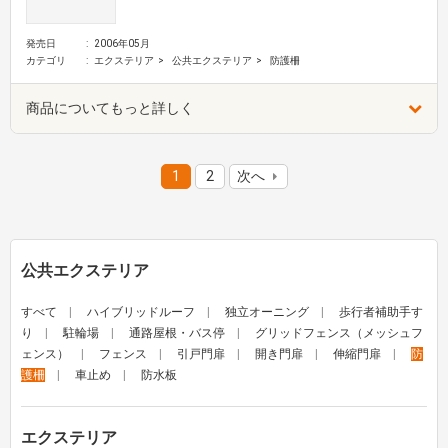
発売日
2006年05月
カテゴリ
エクステリア
公共エクステリア
防護柵
商品についてもっと詳しく
1
2
次へ
公共エクステリア
すべて
ハイブリッドルーフ
独立オーニング
歩行者補助手す
り
駐輪場
通路屋根・バス停
グリッドフェンス（メッシュフ
ェンス）
フェンス
引戸門扉
開き門扉
伸縮門扉
防
護柵
車止め
防水板
エクステリア