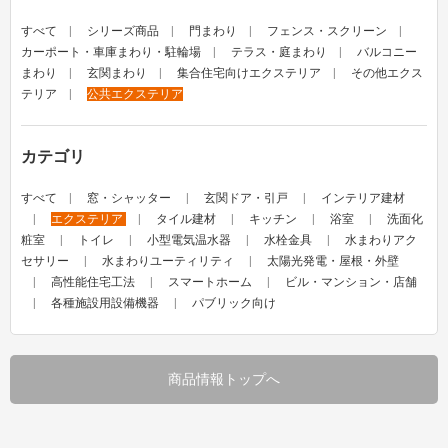
すべて
シリーズ商品
門まわり
フェンス・スクリーン
カーポート・車庫まわり・駐輪場
テラス・庭まわり
バルコニー
まわり
玄関まわり
集合住宅向けエクステリア
その他エクス
テリア
公共エクステリア
カテゴリ
すべて
窓・シャッター
玄関ドア・引戸
インテリア建材
エクステリア
タイル建材
キッチン
浴室
洗面化
粧室
トイレ
小型電気温水器
水栓金具
水まわりアク
セサリー
水まわりユーティリティ
太陽光発電・屋根・外壁
高性能住宅工法
スマートホーム
ビル・マンション・店舗
各種施設用設備機器
パブリック向け
商品情報トップへ