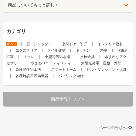
商品についてもっと詳しく
カテゴリ
すべて
窓・シャッター
玄関ドア・引戸
インテリア建材
エクステリア
タイル建材
キッチン
浴室
洗面化
粧室
トイレ
小型電気温水器
水栓金具
水まわりアク
セサリー
水まわりユーティリティ
太陽光発電・屋根・外壁
高性能住宅工法
スマートホーム
ビル・マンション・店舗
各種施設用設備機器
パブリック向け
商品情報トップへ
ページの先頭へ