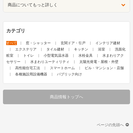
商品についてもっと詳しく
カテゴリ
すべて
窓・シャッター
玄関ドア・引戸
インテリア建材
エクステリア
タイル建材
キッチン
浴室
洗面化
粧室
トイレ
小型電気温水器
水栓金具
水まわりアク
セサリー
水まわりユーティリティ
太陽光発電・屋根・外壁
高性能住宅工法
スマートホーム
ビル・マンション・店舗
各種施設用設備機器
パブリック向け
商品情報トップへ
ページの先頭へ