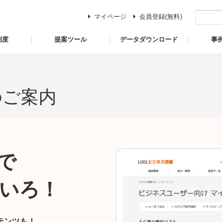
マイページ
会員登録(無料)
制度
提案ツール
データダウンロード
事
のご案内
で
いろ！
テンツも！