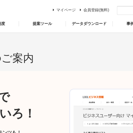
マイページ
会員登録(無料)
制度
提案ツール
データダウンロード
事
のご案内
で
いろ！
テンツも！