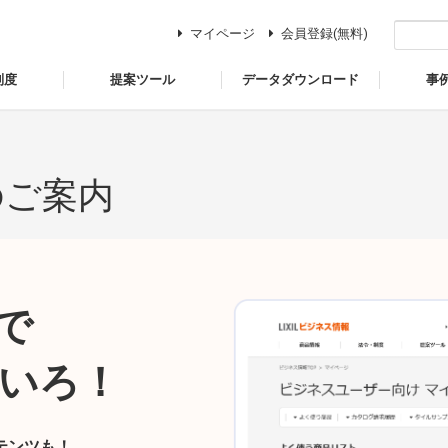
マイページ
会員登録(無料)
制度
提案ツール
データダウンロード
事
のご案内
で
いろ！
テンツも！