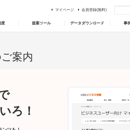
マイページ
会員登録(無料)
制度
提案ツール
データダウンロード
事
のご案内
で
いろ！
テンツも！