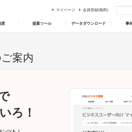
マイページ
会員登録(無料)
制度
提案ツール
データダウンロード
事
のご案内
で
いろ！
テンツも！