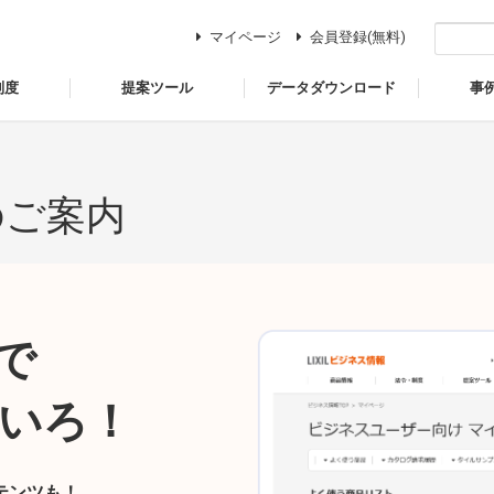
マイページ
会員登録(無料)
制度
提案ツール
データダウンロード
事
のご案内
で
いろ！
テンツも！