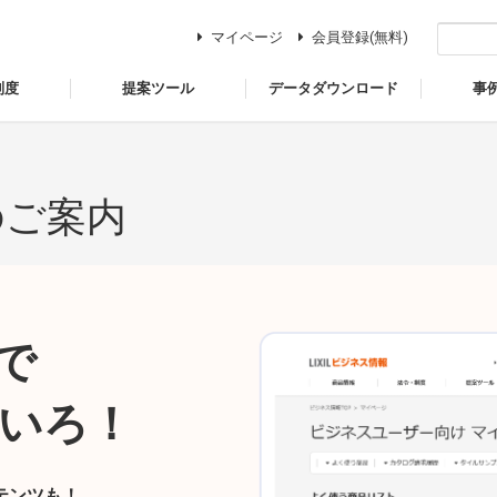
マイページ
会員登録(無料)
制度
提案ツール
データダウンロード
事
のご案内
で
いろ！
テンツも！