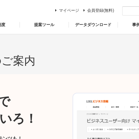
マイページ
会員登録(無料)
制度
提案ツール
データダウンロード
事
のご案内
で
いろ！
テンツも！