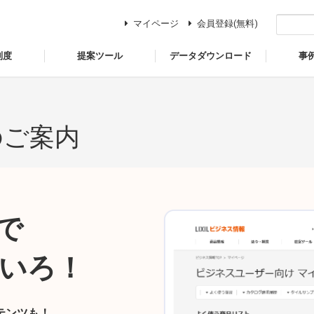
マイページ
会員登録(無料)
制度
提案ツール
データダウンロード
事
のご案内
で
いろ！
テンツも！