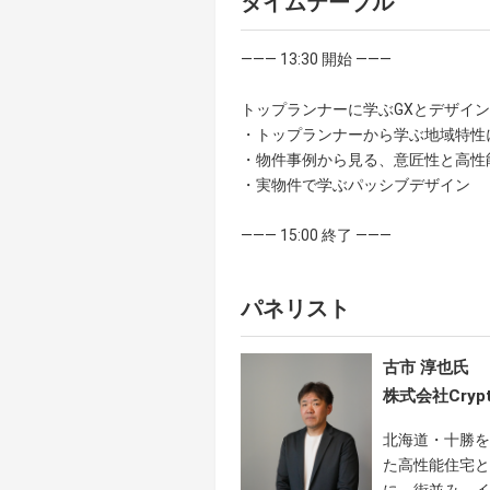
タイムテーブル
――― 13:30 開始 ―――
トップランナーに学ぶGXとデザイ
・トップランナーから学ぶ地域特性
・物件事例から見る、意匠性と高性
・実物件で学ぶパッシブデザイン
――― 15:00 終了 ―――
パネリスト
古市 淳也⽒
株式会社Cry
北海道・十勝を
た高性能住宅
に、街並み、イ