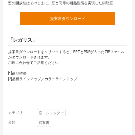
窓の開放性はそのままに、壁と同等の断熱性能を実現した樹脂窓
提案書ダウンロード
「レガリス」
提案書ダウンロードをクリックすると、PPTとPDFが入ったZIPファイル
がダウンロードされます。
用途に合わせてご活用ください
[1]商品特長
[2]品種ラインアップ／カラーラインアップ
カテゴリ
窓・シャッター
分類
提案書