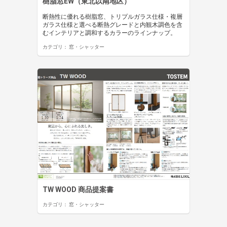
樹脂窓EW（東北以南地区）
断熱性に優れる樹脂窓、トリプルガラス仕様・複層
ガラス仕様と選べる断熱グレードと内観木調色を含
むインテリアと調和するカラーのラインナップ。
カテゴリ：
窓・シャッター
TW WOOD 商品提案書
カテゴリ：
窓・シャッター