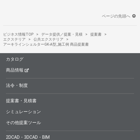
ページの先頭へ
ビジネス情報TOP
データ提供／提案・見積
提案書
エクステリア
公共エクステリア
アーキラインシェルターGK-A型_施工例 商品提案書
カタログ
商品情報
法令・制度
提案書・見積書
シミュレーション
その他提案ツール
2DCAD・3DCAD・BIM