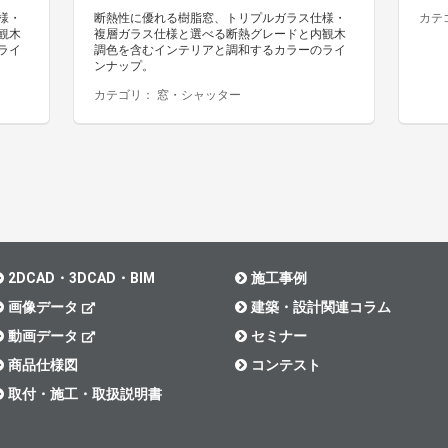
様・
断熱性に優れる樹脂窓、トリプルガラス仕様・
カテ
観木
複層ガラス仕様と選べる断熱グレードと内観木
ライ
調色を含むインテリアと調和するカラーのライ
ンナップ。
カテゴリ：
窓・シャッター
2DCAD・3DCAD・BIM
施工事例
画像データ
建築・設計関連コラム
動画データ
セミナー
商品仕様図
コンテスト
取付・施工・取扱説明書