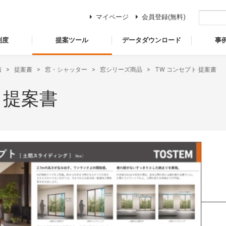
マイページ
会員登録(無料)
制度
提案ツール
データダウンロード
事
積
提案書
窓・シャッター
窓シリーズ商品
TW コンセプト 提案書
 提案書