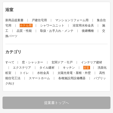
浴室
新商品提案書
戸建住宅用
マンションリフォーム用
集合住
宅用
ホテル用
シャワーユニット
浴室用水栓金具
施
工
品質・性能
取扱・お手入れ・メンテ
後継機種
交
換パーツ
カテゴリ
すべて
窓・シャッター
玄関ドア・引戸
インテリア建材
エクステリア
タイル建材
キッチン
浴室
洗面化
粧室
トイレ
水栓金具
太陽光発電・屋根・外壁
高性
能住宅工法
スマートホーム
各種施設用設備機器
パブリッ
ク向け
提案書トップへ