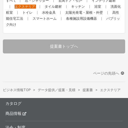
すべて
窓・シャッター
玄関ドア・引戸
インテリア建材
エクステリア
タイル建材
キッチン
浴室
洗面化
粧室
トイレ
水栓金具
太陽光発電・屋根・外壁
高性
能住宅工法
スマートホーム
各種施設用設備機器
パブリッ
ク向け
提案書トップへ
ページの先頭へ
ビジネス情報TOP
データ提供／提案・見積
提案書
エクステリア
カタログ
商品情報
法令・制度