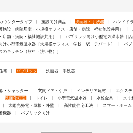
カウンタータイプ
施設向け商品
洗面器・手洗器
ハンドド
護施設・病院居室・小規模オフィス・店舗・病院・福祉施設共用］
・店舗・病院・福祉施設共用］
パブリック向け小型電気温水器［店
向け小型電気温水器［大規模オフィス・学校・駅・デパート］
パブ
スのキッチン（飲料・洗い物）］
住宅
パブリック
洗面器・手洗器
窓・シャッター
玄関ドア・引戸
インテリア建材
エクステ
洗面化粧室
トイレ
小型電気温水器
水栓金具
水ま
太陽光発電・屋根・外壁
高性能住宅工法
スマートホーム
備機器
パブリック向け