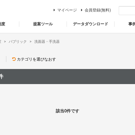
マイページ
会員登録(無料)
制度
提案ツール
データダウンロード
事
室
パブリック
洗面器・手洗器
器
カテゴリを選びなおす
件
該当0件です