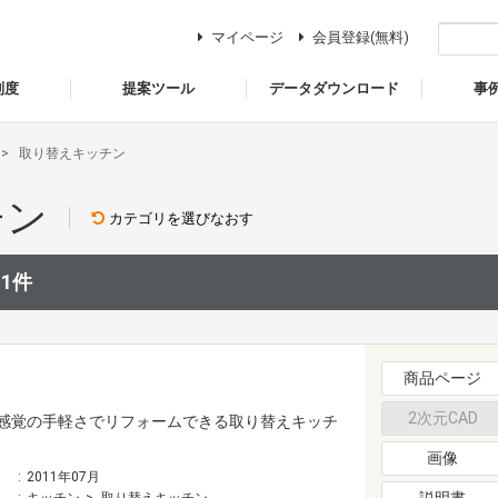
マイページ
会員登録(無料)
制度
提案ツール
データダウンロード
事
取り替えキッチン
チン
カテゴリを選びなおす
：
1件
商品ページ
2次元CAD
感覚の手軽さでリフォームできる取り替えキッチ
画像
2011年07月
説明書
キッチン
取り替えキッチン