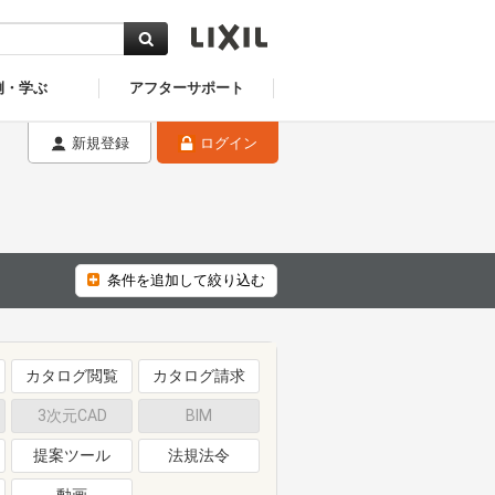
例・学ぶ
アフターサポート
新規登録
ログイン
条件を追加して絞り込む
カタログ閲覧
カタログ請求
3次元CAD
BIM
提案ツール
法規法令
動画