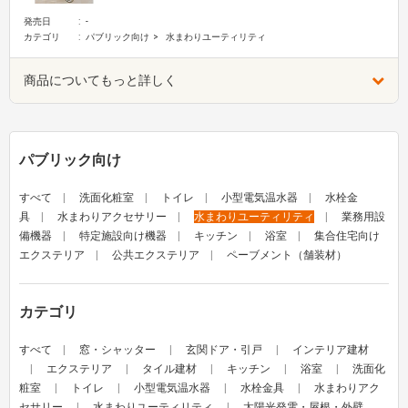
発売日
-
カテゴリ
パブリック向け
水まわりユーティリティ
商品についてもっと詳しく
パブリック向け
すべて
洗面化粧室
トイレ
小型電気温水器
水栓金
具
水まわりアクセサリー
水まわりユーティリティ
業務用設
備機器
特定施設向け機器
キッチン
浴室
集合住宅向け
エクステリア
公共エクステリア
ペーブメント（舗装材）
カテゴリ
すべて
窓・シャッター
玄関ドア・引戸
インテリア建材
エクステリア
タイル建材
キッチン
浴室
洗面化
粧室
トイレ
小型電気温水器
水栓金具
水まわりアク
セサリー
水まわりユーティリティ
太陽光発電・屋根・外壁