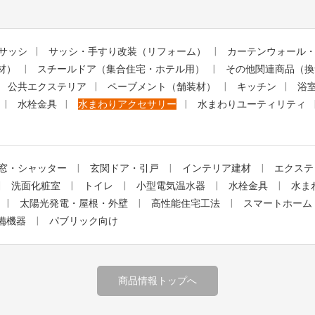
サッシ
サッシ・手すり改装（リフォーム）
カーテンウォール
材）
スチールドア（集合住宅・ホテル用）
その他関連商品（換
公共エクステリア
ペーブメント（舗装材）
キッチン
浴
水栓金具
水まわりアクセサリー
水まわりユーティリティ
窓・シャッター
玄関ドア・引戸
インテリア建材
エクステ
洗面化粧室
トイレ
小型電気温水器
水栓金具
水ま
太陽光発電・屋根・外壁
高性能住宅工法
スマートホーム
備機器
パブリック向け
商品情報トップへ