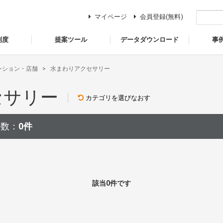
マイページ
会員登録(無料)
制度
提案ツール
データダウンロード
事
ンション・店舗
水まわりアクセサリー
セサリー
カテゴリを選びなおす
件数：
0件
該当0件です