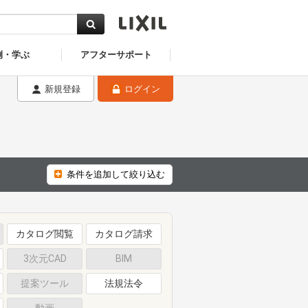
例・学ぶ
アフターサポート
新規登録
ログイン
条件を追加して絞り込む
カタログ閲覧
カタログ請求
3次元CAD
BIM
提案ツール
法規法令
動画