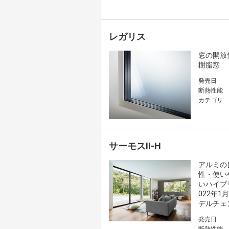
レガリス
窓の開放
樹脂窓
発売日
断熱性能
カテゴリ
サーモスⅡ-H
アルミの
性・使い
いハイブ
022年
デルチェ
発売日