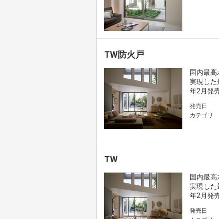
TW防火戸
国内最高
実現した
年2月発
発売日
カテゴリ
TW
国内最高
実現した
年2月発
発売日