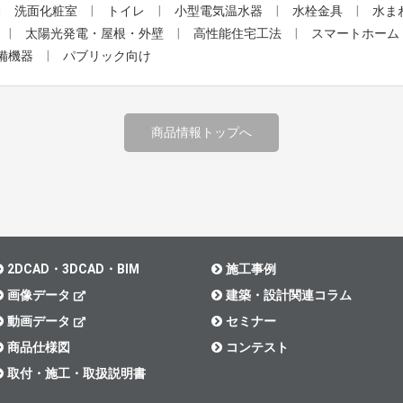
洗面化粧室
トイレ
小型電気温水器
水栓金具
水ま
太陽光発電・屋根・外壁
高性能住宅工法
スマートホーム
備機器
パブリック向け
商品情報トップへ
2DCAD・3DCAD・BIM
施工事例
画像データ
建築・設計関連コラム
動画データ
セミナー
商品仕様図
コンテスト
取付・施工・取扱説明書