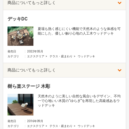
商品についてもっと詳しく
デッキDC
夏場も熱く感じにくい機能で天然木のような体感を可
能にした、優しい触り心地の人工木ウッドデッキ
発売日
2022年05月
カテゴリ
エクステリア
テラス・庭まわり
ウッドデッキ
商品についてもっと詳しく
樹ら楽ステージ 木彫
天然木のように美しい自然な風合いをデザイン、不均
一で心地いい木質の“ゆらぎ”を再現した高級感あるウ
ッドデッキ
発売日
2016年09月
カテゴリ
エクステリア
テラス・庭まわり
ウッドデッキ