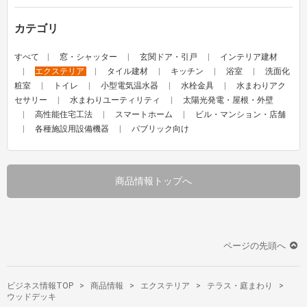
カテゴリ
すべて
窓・シャッター
玄関ドア・引戸
インテリア建材
エクステリア
タイル建材
キッチン
浴室
洗面化
粧室
トイレ
小型電気温水器
水栓金具
水まわりアク
セサリー
水まわりユーティリティ
太陽光発電・屋根・外壁
高性能住宅工法
スマートホーム
ビル・マンション・店舗
各種施設用設備機器
パブリック向け
商品情報トップへ
ページの先頭へ
ビジネス情報TOP
商品情報
エクステリア
テラス・庭まわり
ウッドデッキ