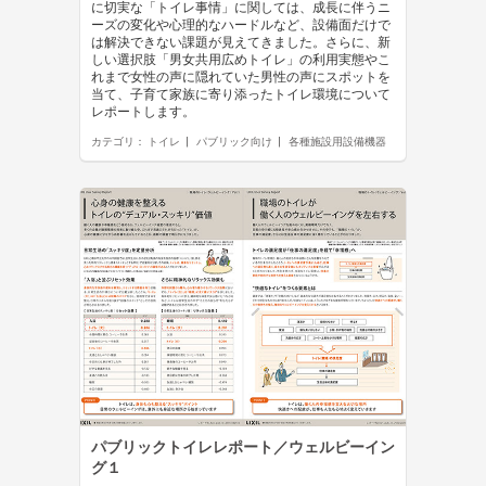
に切実な「トイレ事情」に関しては、成長に伴うニ
ーズの変化や心理的なハードルなど、設備面だけで
は解決できない課題が見えてきました。さらに、新
しい選択肢「男女共用広めトイレ」の利用実態やこ
れまで女性の声に隠れていた男性の声にスポットを
当て、子育て家族に寄り添ったトイレ環境について
レポートします。
カテゴリ：
トイレ
パブリック向け
各種施設用設備機器
パブリックトイレレポート／ウェルビーイン
グ１