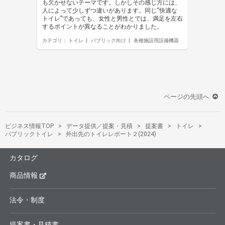
も欠かせないテーマです。しかしその感じ方には、
人によって少しずつ違いがあります。同じ“快適な
トイレ”であっても、女性と男性とでは、満足を左右
するポイントが異なることがわかりました。
カテゴリ：
トイレ
パブリック向け
各種施設用設備機器
ページの先頭へ
ビジネス情報TOP
データ提供／提案・見積
提案書
トイレ
パブリックトイレ
外出先のトイレレポート２(2024)
カタログ
商品情報
法令・制度
提案書・見積書