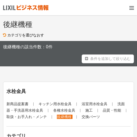
後継機種
カテゴリを選びなおす
後継機種の該当件数：
0件
条件を追加して絞り込む
水栓金具
新商品提案書
キッチン用水栓金具
浴室用水栓金具
洗面
器・手洗器用水栓金具
各種水栓金具
施工
品質・性能
取扱・お手入れ・メンテ
後継機種
交換パーツ
カテゴリ