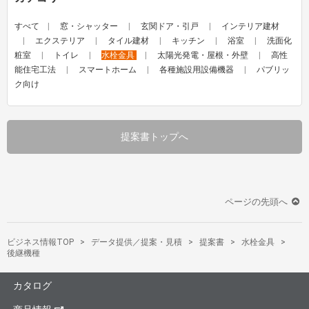
すべて
窓・シャッター
玄関ドア・引戸
インテリア建材
エクステリア
タイル建材
キッチン
浴室
洗面化
粧室
トイレ
水栓金具
太陽光発電・屋根・外壁
高性
能住宅工法
スマートホーム
各種施設用設備機器
パブリッ
ク向け
提案書トップへ
ページの先頭へ
ビジネス情報TOP
データ提供／提案・見積
提案書
水栓金具
後継機種
カタログ