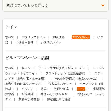
商品についてもっと詳しく
トイレ
すべて
パブリックトイレ
和風便器
大便器用器具
小便
器
小便器用器具
システムトイレ
ビル・マンション・店舗
すべて
サッシ
サッシ・手すり改装（リフォーム）
カーテン
ウォール・トップライト
フロントサッシ（店舗用建材）
スチー
ルドア（集合住宅・ホテル用）
その他関連商品（換気システム）
集合住宅向けエクステリア
公共エクステリア
ペーブメント（舗
装材）
キッチン
浴室
洗面化粧室
トイレ
小型電気
温水器
水栓金具
水まわりアクセサリー
水まわりユーティリ
ティ
業務用設備機器
特定施設向け機器