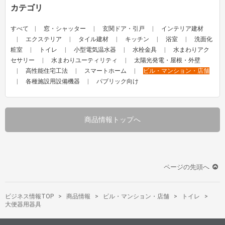
カテゴリ
すべて
窓・シャッター
玄関ドア・引戸
インテリア建材
エクステリア
タイル建材
キッチン
浴室
洗面化
粧室
トイレ
小型電気温水器
水栓金具
水まわりアク
セサリー
水まわりユーティリティ
太陽光発電・屋根・外壁
高性能住宅工法
スマートホーム
ビル・マンション・店舗
各種施設用設備機器
パブリック向け
商品情報トップへ
ページの先頭へ
ビジネス情報TOP
商品情報
ビル・マンション・店舗
トイレ
大便器用器具