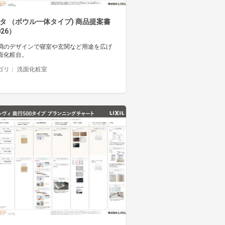
タ （ボウル一体タイプ) 商品提案書
026）
調のデザインで寝室や玄関など用途を広げ
面化粧台。
ゴリ：
洗面化粧室