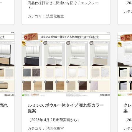
ー
商品仕様打合せに間違いを防ぐチェックシー
（20
ト。
カテ
カテゴリ：
洗面化粧室
 売れ
ルミシス ボウル一体タイプ 売れ筋カラー
クレ
提案
案
（2025年 4月-9月出荷実績から）
（20
カテゴリ：
洗面化粧室
カテ