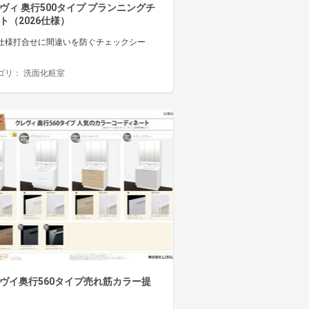
ヴィ 奥行500タイプ プランニングチ
ト（2026仕様）
仕様打合せに間違いを防ぐチェックシー
ゴリ：
洗面化粧室
ヴイ奥行560タイプ売れ筋カラー提