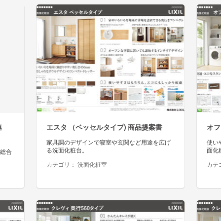
連
エスタ （ベッセルタイプ) 商品提案書
オフ
家具調のデザインで寝室や玄関など用途を広げ
使い
る洗面化粧台。
面化
門総合
カテゴリ：
洗面化粧室
カテ