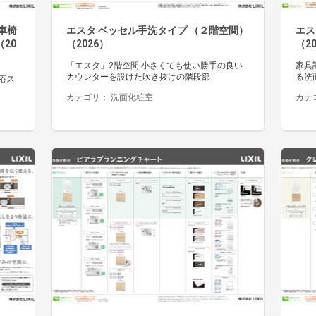
車椅
エスタ ベッセル手洗タイプ （２階空間）
エス
20
（2026）
（2
「エスタ」2階空間 小さくても使い勝手の良い
家具
カウンターを設けた吹き抜けの階段部
る洗
応ス
カテゴリ：
洗面化粧室
カテ