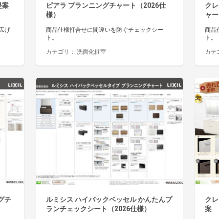
提案
ピアラ プランニングチャート（2026仕
クレ
様）
ャー
広げ
商品仕様打合せに間違いを防ぐチェックシー
商品
ト。
ト。
カテゴリ：
洗面化粧室
カテ
グチ
ルミシス ハイバックベッセル かんたんプ
クレ
ランチェックシート（2026仕様）
案