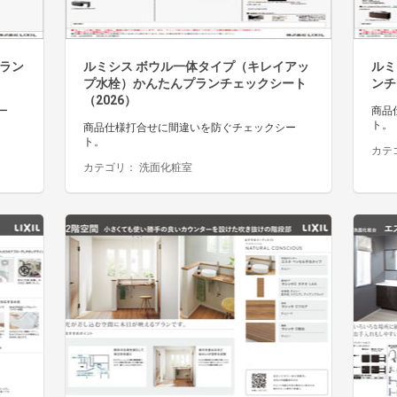
プラン
ルミシス ボウル一体タイプ（キレイアッ
ルミ
プ水栓）かんたんプランチェックシート
ンチ
（2026）
ー
商品
ト。
商品仕様打合せに間違いを防ぐチェックシー
ト。
カテ
カテゴリ：
洗面化粧室