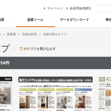
マイページ
会員登録(無料)
制度
提案ツール
データダウンロード
事
積
提案書
洗面化粧室
洗面化粧台タイプ
イプ
カテゴリを選びなおす
：
54件