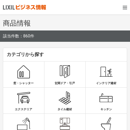
商品情報
該当件数：
860件
カテゴリから探す
窓・シャッター
玄関ドア・引戸
インテリア建材
キッチン
エクステリア
タイル建材